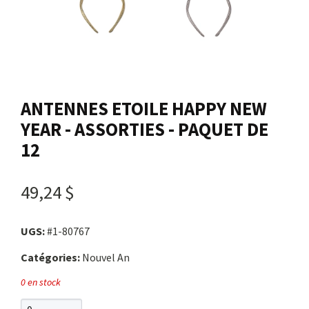
Nous joindre
Me connecter
ANTENNES ETOILE HAPPY NEW
Panier
YEAR - ASSORTIES - PAQUET DE
12
English
49,24 $
UGS:
#1-80767
Catégories:
Nouvel An
0 en stock