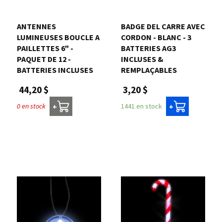
Nous joindre
ANTENNES
BADGE DEL CARRE AVEC
LUMINEUSES BOUCLE A
CORDON - BLANC - 3
Me connecter
PAILLETTES 6" -
BATTERIES AG3
PAQUET DE 12 -
INCLUSES &
BATTERIES INCLUSES
REMPLAÇABLES
Panier
44,20 $
3,20 $
0 en stock
1441 en stock
+
+
English