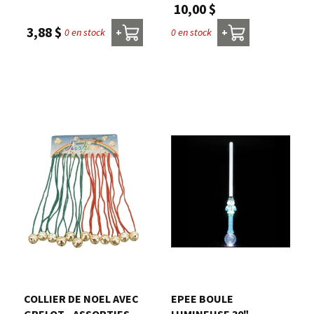
10,00 $
3,88 $
0 en stock
0 en stock
+
+
COLLIER DE NOEL AVEC
EPEE BOULE
GRELOT - ASSORTIES -
LUMINEUSE 30" -