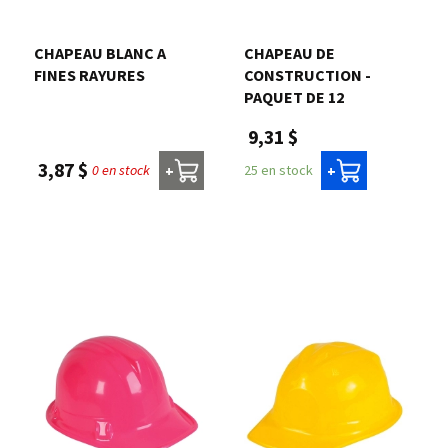
Nous joindre
CHAPEAU BLANC A
CHAPEAU DE
FINES RAYURES
CONSTRUCTION -
Me connecter
PAQUET DE 12
9,31 $
Panier
3,87 $
0 en stock
25 en stock
+
+
English