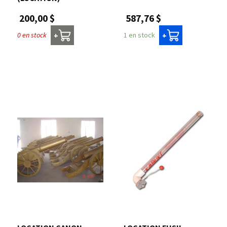
587,76 $
200,00 $
1 en stock
0 en stock
+
+