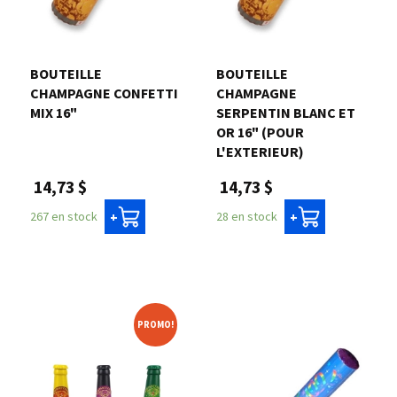
Nous joindre
BOUTEILLE
BOUTEILLE
Me connecter
CHAMPAGNE CONFETTI
CHAMPAGNE
MIX 16"
SERPENTIN BLANC ET
OR 16" (POUR
Panier
L'EXTERIEUR)
14,73 $
14,73 $
English
267 en stock
28 en stock
+
+
PROMO!