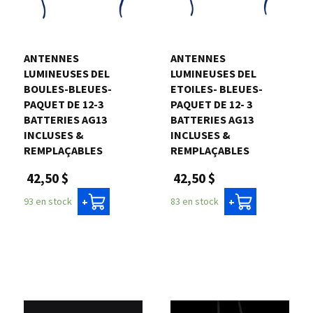
Nous joindre
ANTENNES
ANTENNES
Me connecter
LUMINEUSES DEL
LUMINEUSES DEL
BOULES-BLEUES-
ETOILES- BLEUES-
PAQUET DE 12-3
PAQUET DE 12- 3
Panier
BATTERIES AG13
BATTERIES AG13
INCLUSES &
INCLUSES &
REMPLAÇABLES
REMPLAÇABLES
English
42,50 $
42,50 $
93 en stock
83 en stock
+
+