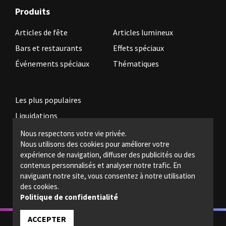
Produits
Articles de fête
Articles lumineux
Bars et restaurants
Effets spéciaux
Événements spéciaux
Thématiques
Les plus populaires
Liquidations
Nous respectons votre vie privée.
Nous utilisons des cookies pour améliorer votre
Devenez revendeur
expérience de navigation, diffuser des publicités ou des
Politiques légales
contenus personnalisés et analyser notre trafic. En
naviguant notre site, vous consentez à notre utilisation
Nous joindre
des cookies.
Politique de confidentialité
ACCEPTER
© 2022 - Magic light - Tous droits réservés.