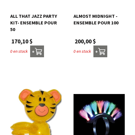
Nous joindre
ALL THAT JAZZ PARTY
ALMOST MIDNIGHT -
KIT- ENSEMBLE POUR
ENSEMBLE POUR 100
Me connecter
50
200,00 $
170,10 $
Panier
0 en stock
0 en stock
+
+
English