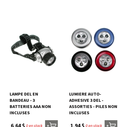
LAMPE DEL EN
LUMIERE AUTO-
BANDEAU - 3
ADHESIVE 3 DEL -
BATTERIES AAA NON
ASSORTIES - PILES NON
INCLUSES
INCLUSES
6,64 $
1,94 $
0 en stock
0 en stock
+
+