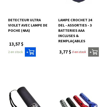
Nous joindre
DETECTEUR ULTRA
LAMPE CROCHET 24
Me connecter
VIOLET AVEC LAMPE DE
DEL - ASSORTIES - 3
POCHE (4AA)
BATTERIES AAA
INCLUSES &
Panier
REMPLAÇABLES
13,57 $
3,77 $
2 en stock
0 en stock
+
+
English