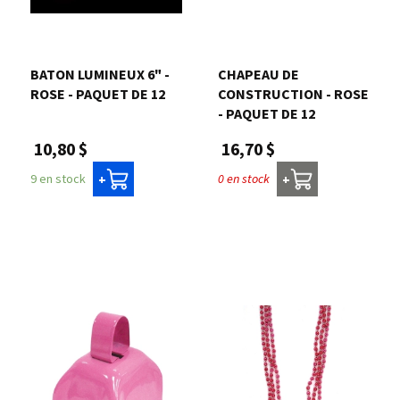
Nous joindre
BATON LUMINEUX 6" -
CHAPEAU DE
Me connecter
ROSE - PAQUET DE 12
CONSTRUCTION - ROSE
- PAQUET DE 12
Panier
10,80 $
16,70 $
9 en stock
0 en stock
+
+
English