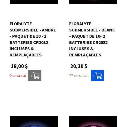
Nous joindre
FLORALYTE 
FLORALYTE 
Me connecter
SUBMERSIBLE - AMBRE
SUBMERSIBLE - BLANC
- PAQUET DE 10 - 2
- PAQUET DE 10- 2
BATTERIES CR2032
BATTERIES CR2032
Panier
INCLUSES &
INCLUSES &
REMPLAÇABLES
REMPLAÇABLES
English
18,00 $
20,30 $
0 en stock
77 en stock
+
+