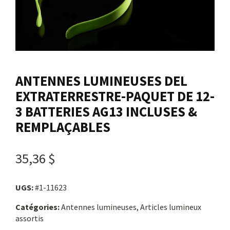
Nous joindre
Me connecter
ANTENNES LUMINEUSES DEL
Panier
EXTRATERRESTRE-PAQUET DE 12-
3 BATTERIES AG13 INCLUSES &
English
REMPLAÇABLES
35,36 $
UGS:
#1-11623
Catégories:
Antennes lumineuses, Articles lumineux
assortis