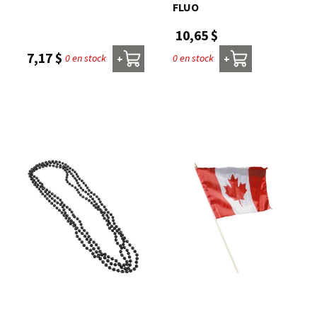
FLUO
10,65 $
7,17 $
0 en stock
0 en stock
+
+