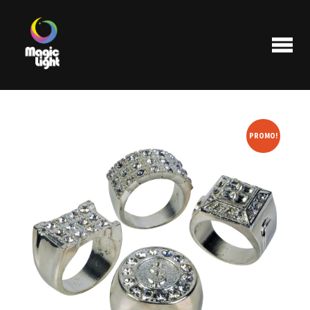
PROMO!
Produits
Les plus populaires
Liquidations
FAQ