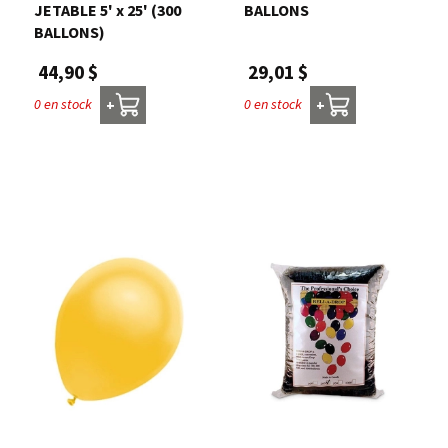
JETABLE 5' x 25' (300
BALLONS
BALLONS)
29,01 $
44,90 $
0 en stock
0 en stock
+
+