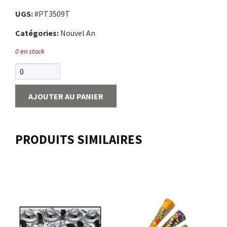
UGS:
#PT3509T
Nous joindre
Catégories:
Nouvel An
Me connecter
0 en stock
Panier
AJOUTER AU PANIER
English
PRODUITS SIMILAIRES