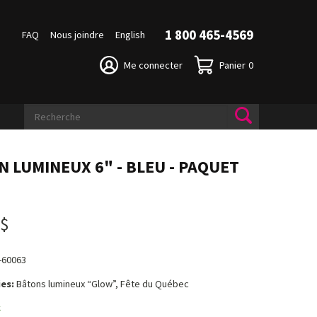
1 800 465-4569
FAQ
Nous joindre
English
Me connecter
Panier
0
N LUMINEUX 6" - BLEU - PAQUET
2
 $
-60063
es:
Bâtons lumineux “Glow”, Fête du Québec
k