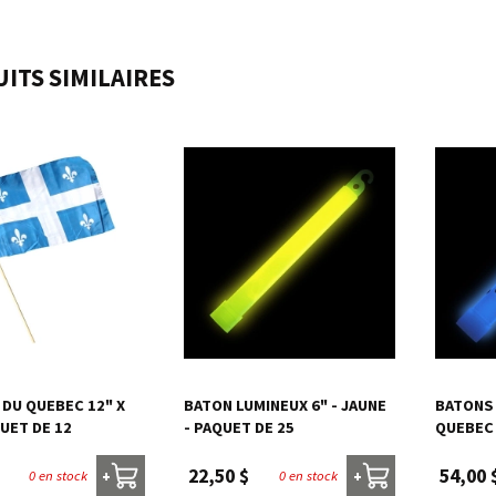
ITS SIMILAIRES
 DU QUEBEC 12" X
BATON LUMINEUX 6" - JAUNE
BATONS 
QUET DE 12
- PAQUET DE 25
QUEBEC 
22,50 $
54,00 
0 en stock
0 en stock
+
+