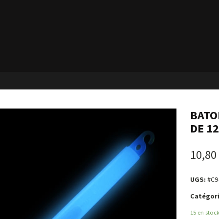
BATO
DE 1
10,80
UGS:
#C9
Catégori
15 en stoc