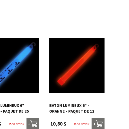
LUMINEUX 6"
BATON LUMINEUX 6" -
- PAQUET DE 25
ORANGE - PAQUET DE 12
$
10,80 $
0 en stock
0 en stock
+
+