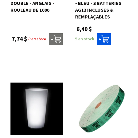
DOUBLE - ANGLAIS -
- BLEU - 3 BATTERIES
ROULEAU DE 1000
AG13 INCLUSES &
REMPLAÇABLES
6,40 $
7,74 $
0 en stock
5 en stock
+
+