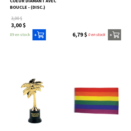
COEUR DIAMANT AVEC
BOUCLE - (DISC.)
3,00 $
3,00 $
6,79 $
0 en stock
89 en stock
+
+