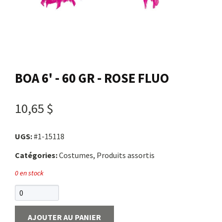
Nous joindre
Me connecter
BOA 6' - 60 GR - ROSE FLUO
Panier
10,65 $
English
UGS:
#1-15118
Catégories:
Costumes, Produits assortis
0 en stock
AJOUTER AU PANIER