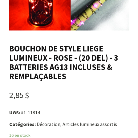
Nous joindre
Me connecter
BOUCHON DE STYLE LIEGE
Panier
LUMINEUX - ROSE - (20 DEL) - 3
BATTERIES AG13 INCLUSES &
English
REMPLAÇABLES
2,85 $
UGS:
#1-11814
Catégories:
Décoration, Articles lumineux assortis
16 en stock