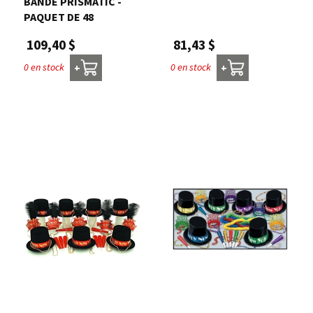
BANDE PRISMATIC -
PAQUET DE 48
81,43 $
109,40 $
0 en stock
0 en stock
+
+