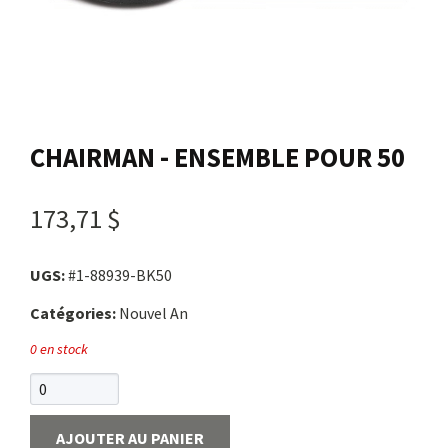
Nous joindre
Me connecter
CHAIRMAN - ENSEMBLE POUR 50
Panier
173,71 $
English
UGS:
#1-88939-BK50
Catégories:
Nouvel An
0 en stock
AJOUTER AU PANIER