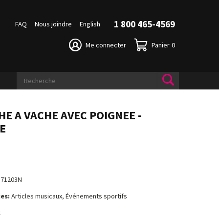
1 800 465-4569
FAQ
Nous joindre
English
Me connecter
Panier
0
HE A VACHE AVEC POIGNEE -
E
$
171203N
es:
Articles musicaux, Événements sportifs
k