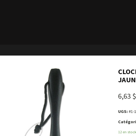
CLOC
JAUN
6,63 
UGS:
#1-
Catégori
12 en stoc