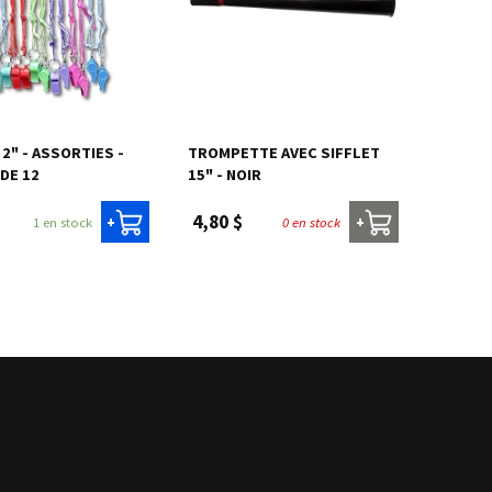
 2" - ASSORTIES -
TROMPETTE AVEC SIFFLET
DE 12
15" - NOIR
4,80 $
1 en stock
0 en stock
+
+