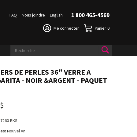
1 800 465-4569
FAQ
Nous joindre
English
Me connecter
Panier
0
IERS DE PERLES 36" VERRE A
ARITA - NOIR &ARGENT - PAQUET
2
 $
57260-BKS
es:
Nouvel An