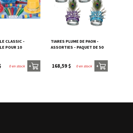
E CLASSIC -
TIARES PLUME DE PAON -
LE POUR 10
ASSORTIES - PAQUET DE 50
$
168,59 $
0 en stock
0 en stock
+
+