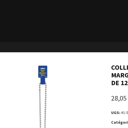
COLL
MARG
DE 1
28,05
UGS:
#1-
Catégori