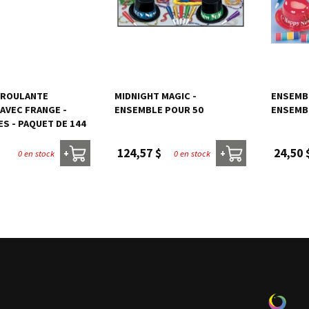
EROULANTE
MIDNIGHT MAGIC -
ENSEMBL
AVEC FRANGE -
ENSEMBLE POUR 50
ENSEMB
S - PAQUET DE 144
124,57 $
24,50 
0 en stock
0 en stock
+
+