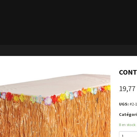
CONT
19,77
UGS:
#2-
Catégori
8 en stock