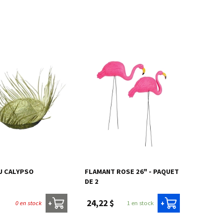
U CALYPSO
FLAMANT ROSE 26" - PAQUET
DE 2
24,22 $
0 en stock
1 en stock
+
+