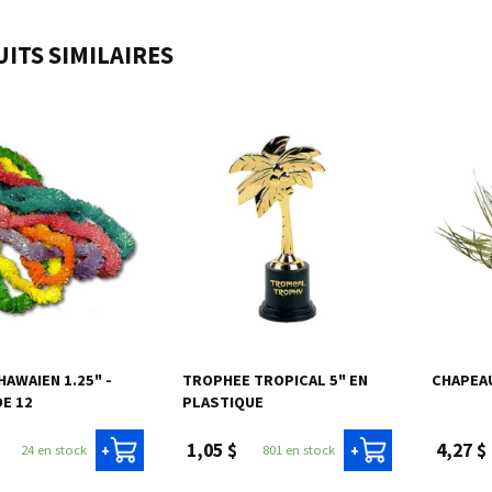
ITS SIMILAIRES
HAWAIEN 1.25" -
TROPHEE TROPICAL 5" EN
CHAPEA
DE 12
PLASTIQUE
1,05 $
4,27 $
24 en stock
801 en stock
+
+