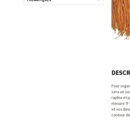
DESCR
Pour organ
sera un su
raphia et 
mesure 9' 
et vos Bea
contour de