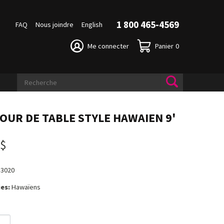
1 800 465-4569
FAQ
Nous joindre
English
Me connecter
Panier
0
OUR DE TABLE STYLE HAWAIEN 9'
 $
13020
es:
Hawaïens