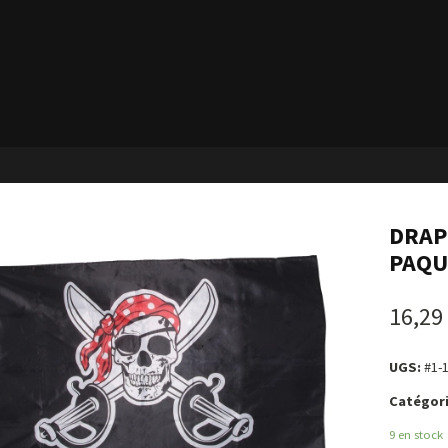
DRAPE
PAQUE
16,29
UGS:
#1-
Catégori
9 en stock