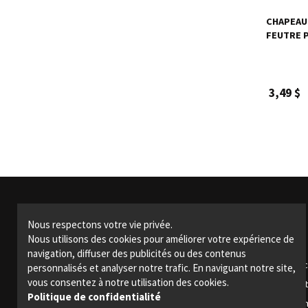
CHAPEAU 
FEUTRE 
3,49 $
Nous respectons votre vie privée.
Produits
Nous utilisons des cookies pour améliorer votre expérience de
navigation, diffuser des publicités ou des contenus
Articles de fête
Arti
personnalisés et analyser notre trafic. En naviguant notre site,
vous consentez à notre utilisation des cookies.
Bars et restaurants
Effe
Politique de confidentialité
Événements spéciaux
Thé