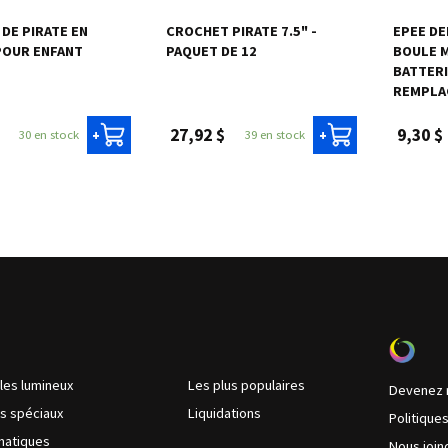
DE PIRATE EN
CROCHET PIRATE 7.5" -
EPEE DE
POUR ENFANT
PAQUET DE 12
BOULE M
BATTERI
REMPLAÇ
27,92 $
9,30 $
30 en stock
39 en stock
+
+
cles lumineux
Les plus populaires
Devenez 
ts spéciaux
Liquidations
Politique
matiques
Nous join