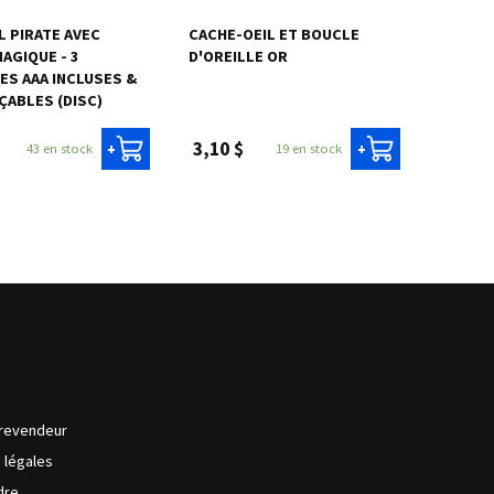
L PIRATE AVEC
CACHE-OEIL ET BOUCLE
AGIQUE - 3
D'OREILLE OR
ES AAA INCLUSES &
ABLES (DISC)
3,10 $
43 en stock
19 en stock
+
+
revendeur
s légales
dre