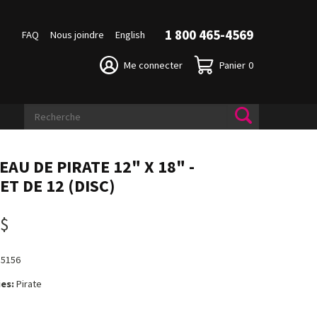
1 800 465-4569
FAQ
Nous joindre
English
Me connecter
Panier
0
AU DE PIRATE 12" X 18" -
T DE 12 (DISC)
 $
15156
es:
Pirate