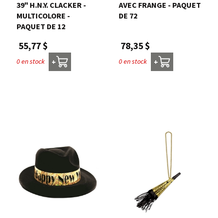
39" H.N.Y. CLACKER -
AVEC FRANGE - PAQUET
MULTICOLORE -
DE 72
PAQUET DE 12
78,35 $
55,77 $
0 en stock
0 en stock
+
+