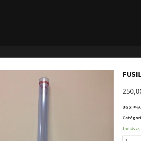
FUSI
250,0
UGS:
#KA
Catégori
1 en stock