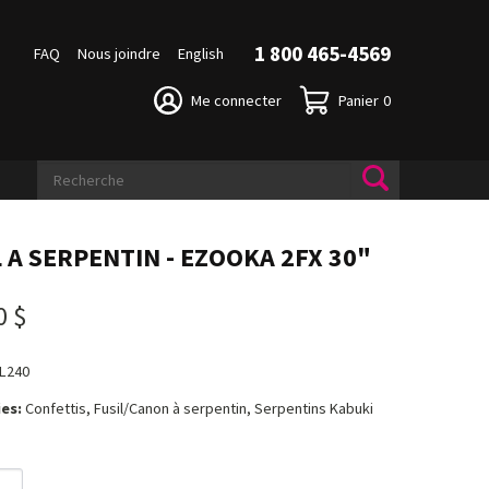
1 800 465-4569
FAQ
Nous joindre
English
Me connecter
Panier
0
L A SERPENTIN - EZOOKA 2FX 30"
0 $
L240
es:
Confettis, Fusil/Canon à serpentin, Serpentins Kabuki