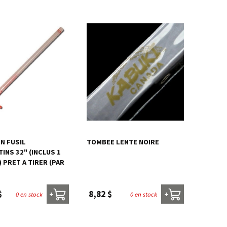
N FUSIL
TOMBEE LENTE NOIRE
INS 32" (INCLUS 1
 PRET A TIRER (PAR
$
8,82 $
0 en stock
0 en stock
+
+