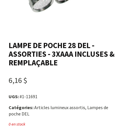
Nous joindre
Me connecter
LAMPE DE POCHE 28 DEL -
Panier
ASSORTIES - 3XAAA INCLUSES &
REMPLAÇABLE
English
6,16 $
UGS:
#1-11691
Catégories:
Articles lumineux assortis, Lampes de
poche DEL
0 en stock