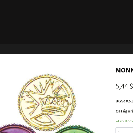
MONN
5,44 
UGS:
#2-
Catégori
24 en stoc