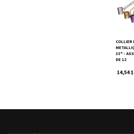
COLLIER
METALLI
33" - AS
DE 12
14,54 $