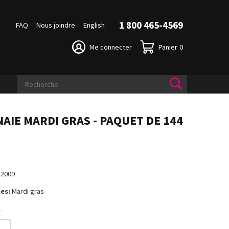
1 800 465-4569
FAQ
Nous joindre
English
Me connecter
Panier
0
AIE MARDI GRAS - PAQUET DE 144
$
12009
es:
Mardi gras
k