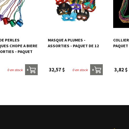
 DE PERLES
MASQUE A PLUMES -
COLLIER
QUES CHOPE A BIERE
ASSORTIES - PAQUET DE 12
PAQUET 
SORTIES - PAQUET
32,57 $
3,82 $
0 en stock
0 en stock
+
+