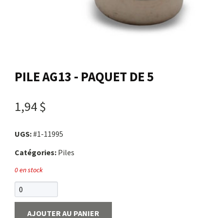
Nous joindre
Me connecter
PILE AG13 - PAQUET DE 5
Panier
1,94 $
English
UGS:
#1-11995
Catégories:
Piles
0 en stock
AJOUTER AU PANIER