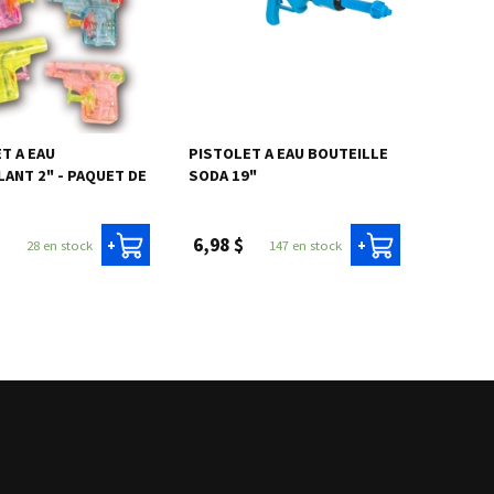
T A EAU
PISTOLET A EAU BOUTEILLE
LANT 2" - PAQUET DE
SODA 19"
6,98 $
28 en stock
147 en stock
+
+