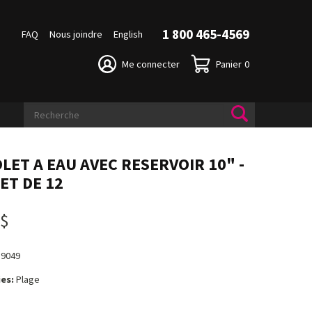
1 800 465-4569
FAQ
Nous joindre
English
Me connecter
Panier
0
OLET A EAU AVEC RESERVOIR 10" -
ET DE 12
 $
19049
es:
Plage