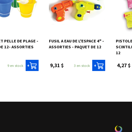
ET PELLE DE PLAGE -
FUSIL A EAU DE L'ESPACE 4" -
PISTOLE
DE 12- ASSORTIES
ASSORTIES - PAQUET DE 12
SCINTIL
12
9,31 $
4,27 $
9 en stock
3 en stock
+
+