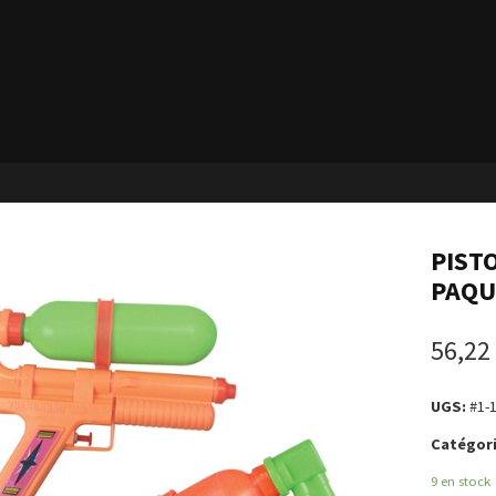
PIST
PAQU
56,22
UGS:
#1-
Catégori
9 en stock