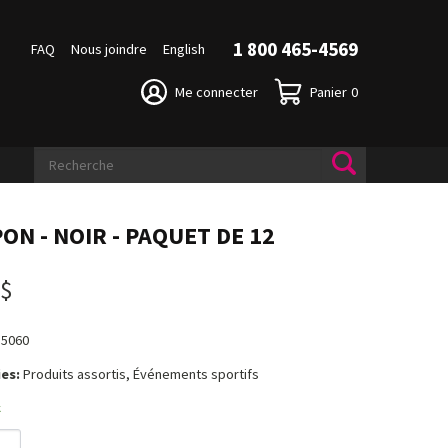
1 800 465-4569
FAQ
Nous joindre
English
Me connecter
Panier
0
ON - NOIR - PAQUET DE 12
 $
15060
es:
Produits assortis, Événements sportifs
k