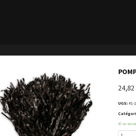
POMP
24,82
UGS:
#1-
Catégori
47 en stoc