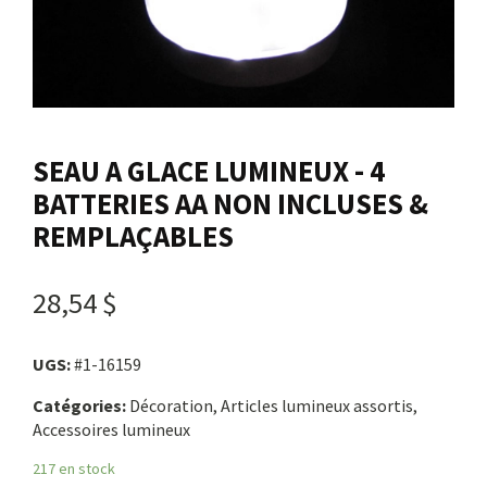
Nous joindre
Me connecter
SEAU A GLACE LUMINEUX - 4
Panier
BATTERIES AA NON INCLUSES &
REMPLAÇABLES
English
28,54 $
UGS:
#1-16159
Catégories:
Décoration, Articles lumineux assortis,
Accessoires lumineux
217 en stock