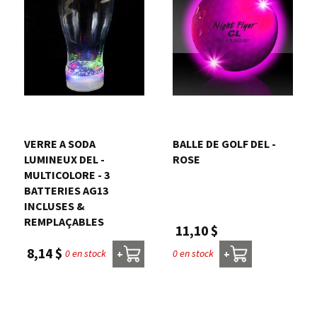
VERRE A SODA
BALLE DE GOLF DEL -
LUMINEUX DEL -
ROSE
MULTICOLORE - 3
BATTERIES AG13
INCLUSES &
REMPLAÇABLES
11,10 $
8,14 $
0 en stock
0 en stock
+
+