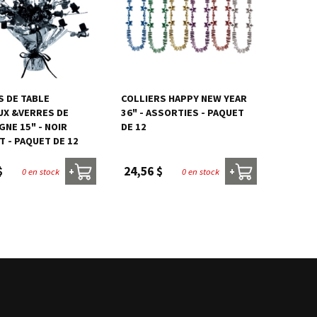
 DE TABLE
COLLIERS HAPPY NEW YEAR
UX &VERRES DE
36" - ASSORTIES - PAQUET
NE 15" - NOIR
DE 12
 - PAQUET DE 12
$
24,56 $
0 en stock
0 en stock
+
+