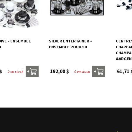
IVE - ENSEMBLE
SILVER ENTERTAINER -
CENTRES
0
ENSEMBLE POUR 50
CHAPEA
CHAMPAG
&ARGENT
$
192,00 $
61,71 
0 en stock
0 en stock
+
+