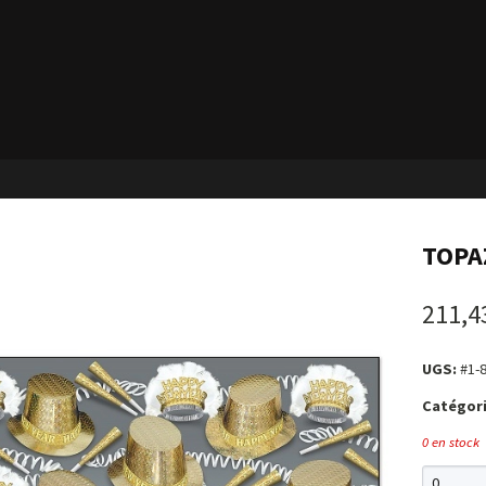
TOPA
211,4
UGS:
#1-
Catégori
0 en stock