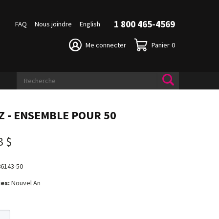
1 800 465-4569
FAQ
Nous joindre
English
Me connecter
Panier
0
Z - ENSEMBLE POUR 50
3 $
86143-50
es:
Nouvel An