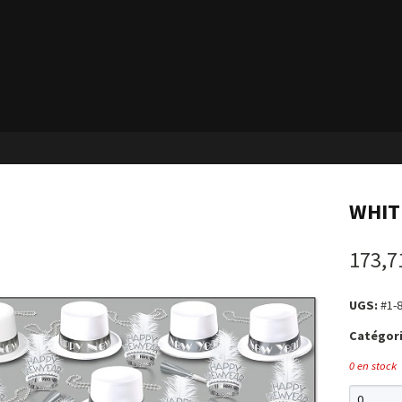
WHIT
173,7
UGS:
#1-
Catégori
0 en stock