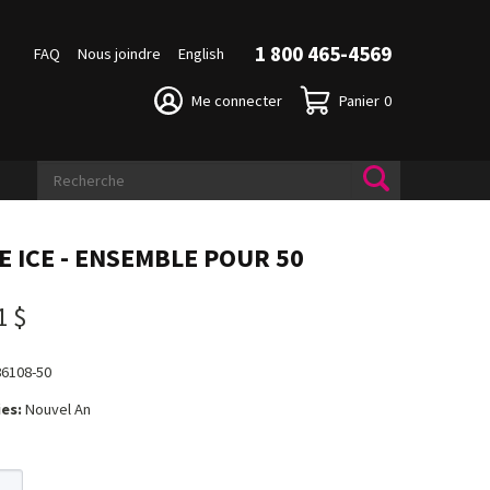
1 800 465-4569
FAQ
Nous joindre
English
Me connecter
Panier
0
E ICE - ENSEMBLE POUR 50
1 $
86108-50
es:
Nouvel An