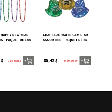
 HAPPY NEW YEAR -
CHAPEAUX HAUTS GEMSTAR -
S - PAQUET DE 144
ASSORTIES - PAQUET DE 25
 $
85,42 $
0 en stock
0 en stock
+
+