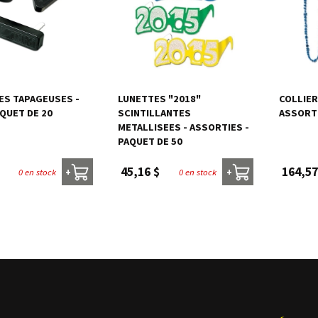
ES TAPAGEUSES -
LUNETTES "2018"
COLLIER
AQUET DE 20
SCINTILLANTES
ASSORTI
METALLISEES - ASSORTIES -
PAQUET DE 50
45,16 $
164,57
0 en stock
0 en stock
+
+