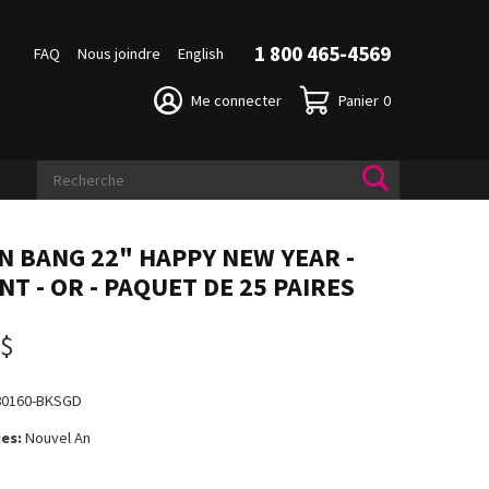
1 800 465-4569
FAQ
Nous joindre
English
Me connecter
Panier
0
N BANG 22" HAPPY NEW YEAR -
T - OR - PAQUET DE 25 PAIRES
 $
80160-BKSGD
es:
Nouvel An