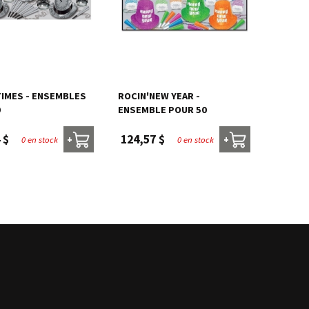
TIMES - ENSEMBLES
ROCIN'NEW YEAR -
0
ENSEMBLE POUR 50
 $
124,57 $
0 en stock
0 en stock
+
+