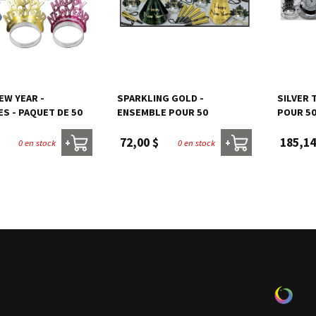
EW YEAR -
SPARKLING GOLD -
SILVER 
S - PAQUET DE 50
ENSEMBLE POUR 50
POUR 5
72,00 $
185,14
0 en stock
0 en stock
+
+