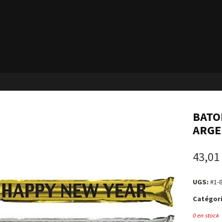
BATO
ARGEN
43,01
UGS:
#1-
Catégori
0 en stock