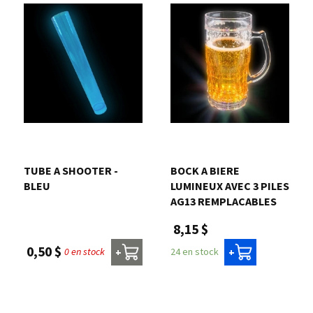
TUBE A SHOOTER -
BOCK A BIERE
BLEU
LUMINEUX AVEC 3 PILES
AG13 REMPLACABLES
8,15 $
0,50 $
0 en stock
24 en stock
+
+