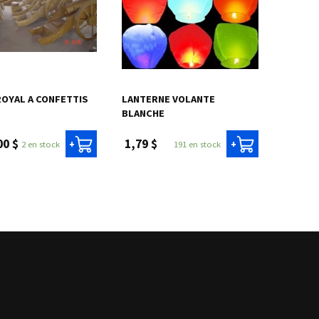
OYAL A CONFETTIS
LANTERNE VOLANTE
BLANCHE
00 $
1,79 $
2 en stock
191 en stock
+
+