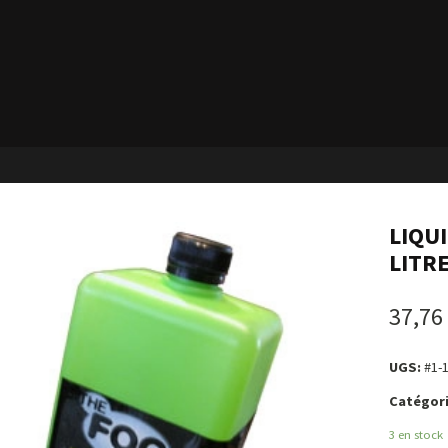
LIQU
LITR
37,76
UGS:
#1-
Catégori
3 en stock