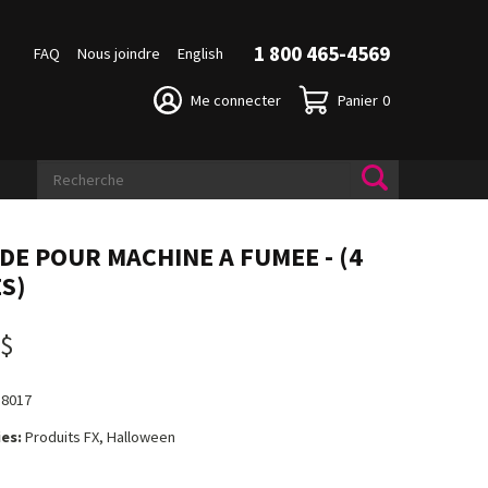
1 800 465-4569
FAQ
Nous joindre
English
Me connecter
Panier
0
IDE POUR MACHINE A FUMEE - (4
ES)
 $
18017
es:
Produits FX, Halloween