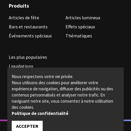
Produits
Articles de fête
Articles lumineux
Bars et restaurants
Effets spéciaux
Événements spéciaux
Thématiques
Les plus populaires
Liquidations
Nous respectons votre vie privée.
Nous utilisons des cookies pour améliorer votre
Devenez revendeur
expérience de navigation, diffuser des publicités ou des
Politiques légales
contenus personnalisés et analyser notre trafic. En
naviguant notre site, vous consentez à notre utilisation
Nous joindre
des cookies.
Politique de confidentialité
ACCEPTER
© 2022 - Magic light - Tous droits réservés.