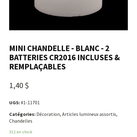
Nous joindre
Me connecter
MINI CHANDELLE - BLANC - 2
Panier
BATTERIES CR2016 INCLUSES &
REMPLAÇABLES
English
1,40 $
UGS:
#1-11701
Catégories:
Décoration, Articles lumineux assortis,
Chandelles
312 en stock