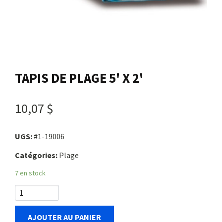
Nous joindre
Me connecter
TAPIS DE PLAGE 5' X 2'
Panier
10,07 $
English
UGS:
#1-19006
Catégories:
Plage
7 en stock
AJOUTER AU PANIER