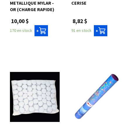
METALLIQUE MYLAR -
CERISE
OR (CHARGE RAPIDE)
8,82 $
10,00 $
91 en stock
170 en stock
+
+