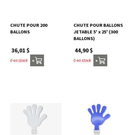
Nous joindre
CHUTE POUR 200
CHUTE POUR BALLONS
Me connecter
BALLONS
JETABLE 5' x 25' (300
BALLONS)
Panier
36,01 $
44,90 $
0 en stock
0 en stock
+
+
English