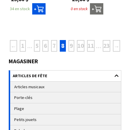
0 en stock
34 en stock
+
+
←
1
5
6
7
8
9
10
11
23
→
...
...
MAGASINER
ARTICLES DE FÊTE
Articles musicaux
Porte-clés
Plage
Petits jouets