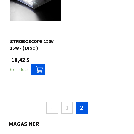
STROBOSCOPE 120V
15W - ( DISC.)
18,42 $
6 en stock
+
←
1
2
MAGASINER