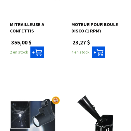
Nous joindre
MITRAILLEUSE A
MOTEUR POUR BOULE
Me connecter
CONFETTIS
DISCO (1 RPM)
355,00 $
23,27 $
Panier
2 en stock
4 en stock
+
+
English