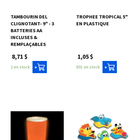
Nous joindre
TAMBOURIN DEL
TROPHEE TROPICAL 5"
CLIGNOTANT- 9" - 3
EN PLASTIQUE
Me connecter
BATTERIES AA
INCLUSES &
REMPLAÇABLES
Panier
1,05 $
8,71 $
801 en stock
2 en stock
+
+
English