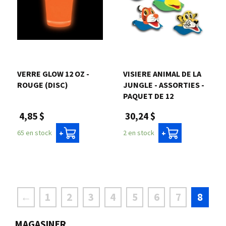
VERRE GLOW 12 OZ -
VISIERE ANIMAL DE LA
ROUGE (DISC)
JUNGLE - ASSORTIES -
PAQUET DE 12
4,85 $
30,24 $
65 en stock
2 en stock
+
+
←
1
2
3
4
5
6
7
8
MAGASINER