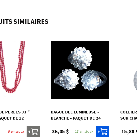
ITS SIMILAIRES
DE PERLES 33 "
BAGUE DEL LUMINEUSE -
COLLIER
AQUET DE 12
BLANCHE - PAQUET DE 24
SUR CHA
36,05 $
15,88 
0 en stock
17 en stock
+
+