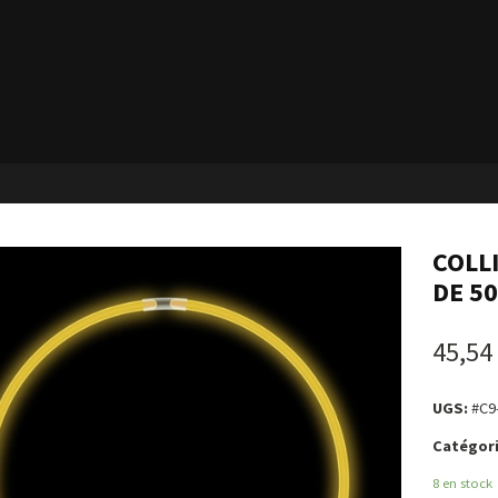
COLL
DE 5
45,54
UGS:
#C9
Catégori
8 en stock