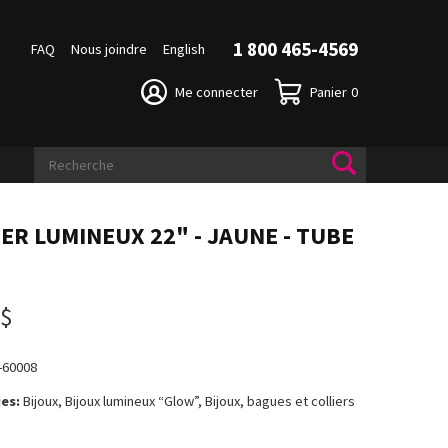
1 800 465-4569
FAQ
Nous joindre
English
Me connecter
Panier
0
IER LUMINEUX 22" - JAUNE - TUBE
0
 $
-60008
es:
Bijoux, Bijoux lumineux “Glow”, Bijoux, bagues et colliers