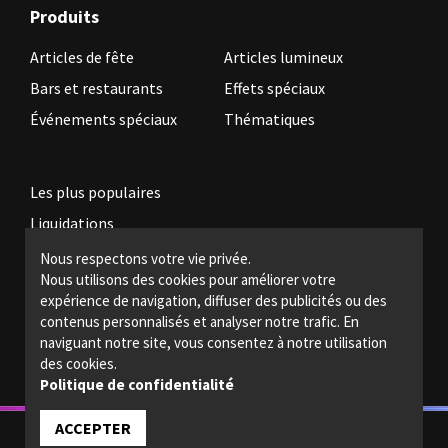
Produits
Articles de fête
Articles lumineux
Bars et restaurants
Effets spéciaux
Événements spéciaux
Thématiques
Les plus populaires
Liquidations
Nous respectons votre vie privée.
Nous utilisons des cookies pour améliorer votre
Devenez revendeur
expérience de navigation, diffuser des publicités ou des
Politiques légales
contenus personnalisés et analyser notre trafic. En
naviguant notre site, vous consentez à notre utilisation
Nous joindre
des cookies.
Politique de confidentialité
ACCEPTER
© 2022 - Magic light - Tous droits réservés.