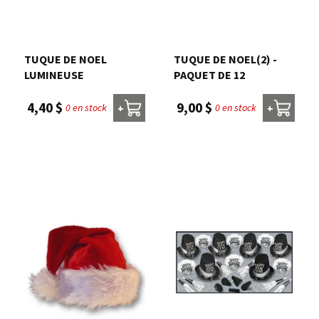
Nous joindre
TUQUE DE NOEL
TUQUE DE NOEL(2) -
Me connecter
LUMINEUSE
PAQUET DE 12
4,40 $
9,00 $
0 en stock
0 en stock
+
+
Panier
English