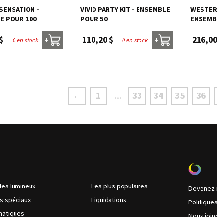
SENSATION -
VIVID PARTY KIT - ENSEMBLE
WESTERN
E POUR 100
POUR 50
ENSEMB
$
110,20 $
216,00
0 en stock
0 en stock
+
+
←
1
33
34
35
36
...
cles lumineux
Les plus populaires
Devenez 
ts spéciaux
Liquidations
Politique
matiques
Nous join