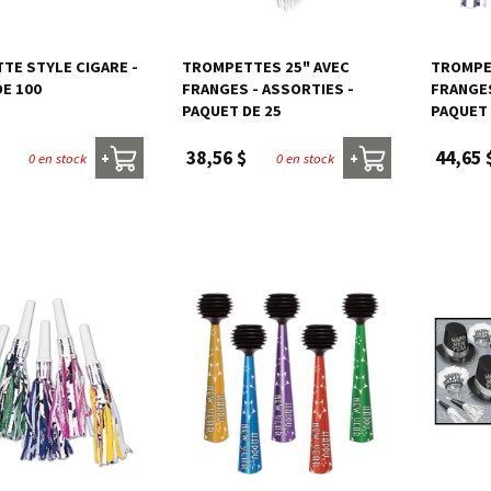
TE STYLE CIGARE -
TROMPETTES 25" AVEC
TROMPE
DE 100
FRANGES - ASSORTIES -
FRANGES
PAQUET DE 25
PAQUET 
38,56 $
44,65 
0 en stock
0 en stock
+
+