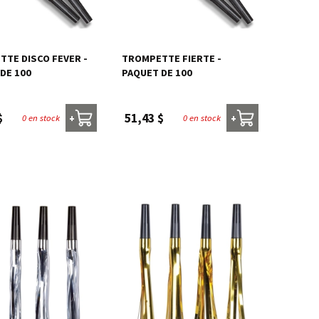
TE DISCO FEVER -
TROMPETTE FIERTE -
DE 100
PAQUET DE 100
$
51,43 $
0 en stock
0 en stock
+
+