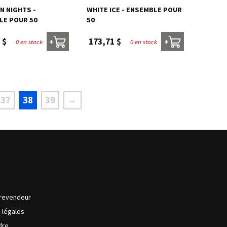
 NIGHTS -
WHITE ICE - ENSEMBLE POUR
LE POUR 50
50
 $
173,71 $
0 en stock
0 en stock
+
+
37
38
39
→
revendeur
s légales
dre