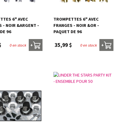
TTES 6" AVEC
TROMPETTES 6" AVEC
 - NOIR &ARGENT -
FRANGES - NOIR &OR -
DE 96
PAQUET DE 96
$
35,99 $
0 en stock
0 en stock
+
+