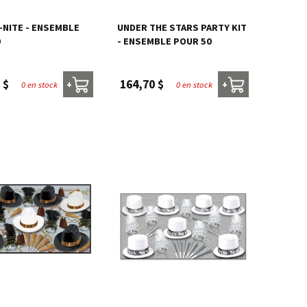
NITE - ENSEMBLE
UNDER THE STARS PARTY KIT
0
- ENSEMBLE POUR 50
 $
164,70 $
0 en stock
0 en stock
+
+