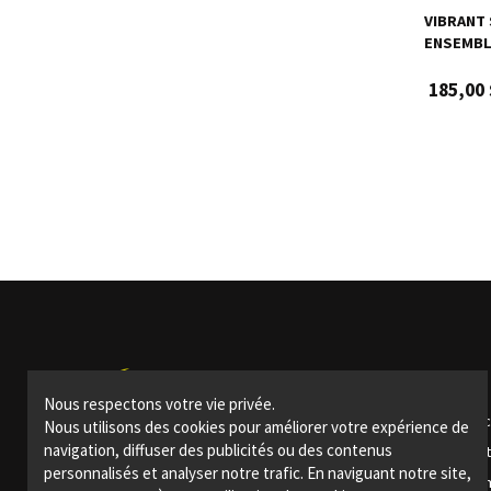
VIBRANT 
ENSEMBL
185,00 
Produits
Nous respectons votre vie privée.
Articles de fête
Arti
Nous utilisons des cookies pour améliorer votre expérience de
navigation, diffuser des publicités ou des contenus
Bars et restaurants
Effe
personnalisés et analyser notre trafic. En naviguant notre site,
Événements spéciaux
Thé