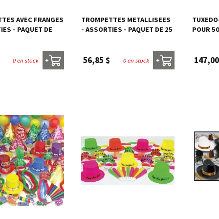
TES AVEC FRANGES
TROMPETTES METALLISEES
TUXEDO-
IES - PAQUET DE
- ASSORTIES - PAQUET DE 25
POUR 5
56,85 $
147,00
0 en stock
0 en stock
+
+