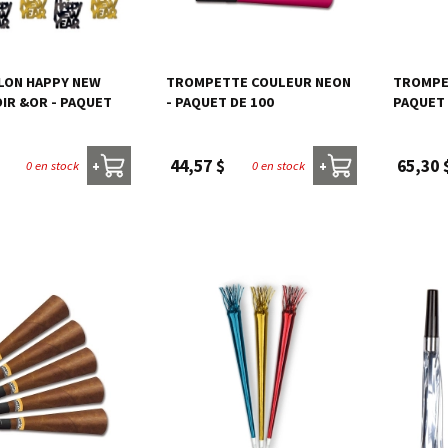
LON HAPPY NEW
TROMPETTE COULEUR NEON
TROMPET
OIR &OR - PAQUET
- PAQUET DE 100
PAQUET 
44,57 $
65,30 
0 en stock
0 en stock
+
+