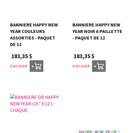
Nous joindre
BANNIERE HAPPY NEW
BANNIERE HAPPY NEW
Me connecter
YEAR COULEURS
YEAR NOIR A PAILLETTE
ASSORTIES - PAQUET
- PAQUET DE 12
DE 12
Panier
183,35 $
183,35 $
English
0 en stock
0 en stock
+
+