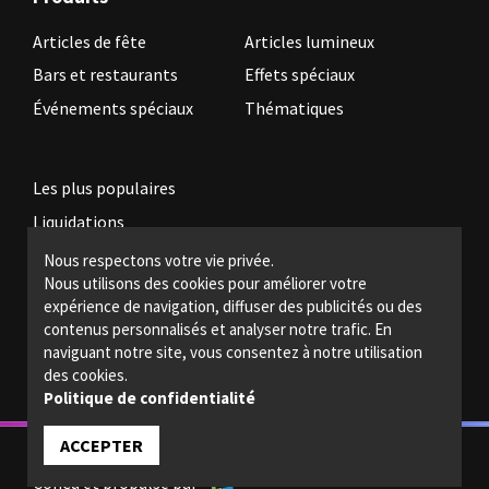
Articles de fête
Articles lumineux
Bars et restaurants
Effets spéciaux
Événements spéciaux
Thématiques
Les plus populaires
Liquidations
Nous respectons votre vie privée.
Nous utilisons des cookies pour améliorer votre
Devenez revendeur
expérience de navigation, diffuser des publicités ou des
Politiques légales
contenus personnalisés et analyser notre trafic. En
naviguant notre site, vous consentez à notre utilisation
Nous joindre
des cookies.
Politique de confidentialité
ACCEPTER
© 2022 - Magic light - Tous droits réservés.
Conçu et propulsé par